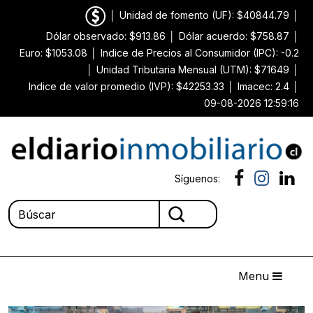
│
Unidad de fomento (UF): $40844.79
│
Dólar observado: $913.86
│
Dólar acuerdo: $758.87
│
Euro: $1053.08
│
Indice de Precios al Consumidor (IPC): -0.2
│
Unidad Tributaria Mensual (UTM): $71649
│
Indice de valor promedio (IVP): $42253.33
│
Imacec: 2.4
│
09-08-2026 12:59:16
Síguenos:
Menu