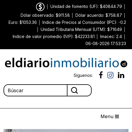
│
Unidad de fomento (UF): $40844.79
│
Dólar observado: $911.58
│
Dólar acuerdo: $758.87
│
Euro: $1053.36
│
Indice de Precios al Consumidor (IPC): -0.2
│
Unidad Tributaria Mensual (UTM): $71649
│
Indice de valor promedio (IVP): $42233.81
│
Imacec: 2.4
│
06-08-2026 17:53:23
Síguenos:
Menu