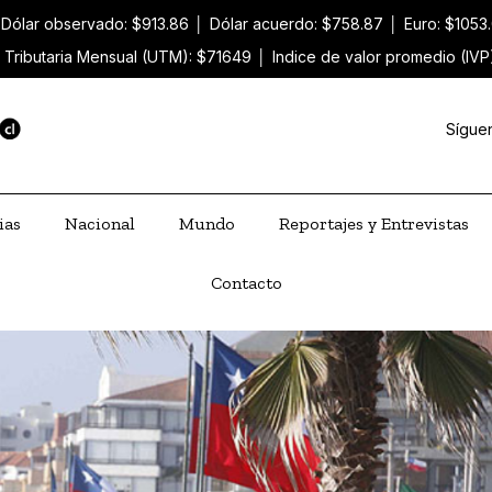
Dólar observado: $913.86
│
Dólar acuerdo: $758.87
│
Euro: $1053
 Tributaria Mensual (UTM): $71649
│
Indice de valor promedio (IVP
Sígue
ias
Nacional
Mundo
Reportajes y Entrevistas
Contacto