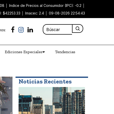
.08
│
Indice de Precios al Consumidor (IPC): -0.2
│
): $42253.33
│
Imacec: 2.4
│
09-08-2026 22:54:43
nos:
Ediciones Especiales
Tendencias
Noticias Recientes