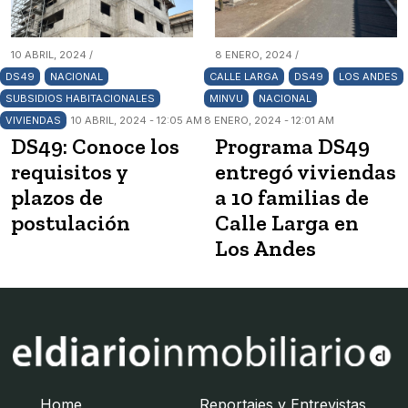
10 ABRIL, 2024 /
8 ENERO, 2024 /
DS49
NACIONAL
CALLE LARGA
DS49
LOS ANDES
SUBSIDIOS HABITACIONALES
MINVU
NACIONAL
VIVIENDAS
10 ABRIL, 2024 - 12:05 AM
8 ENERO, 2024 - 12:01 AM
DS49: Conoce los
Programa DS49
requisitos y
entregó viviendas
plazos de
a 10 familias de
postulación
Calle Larga en
Los Andes
Home
Reportajes y Entrevistas