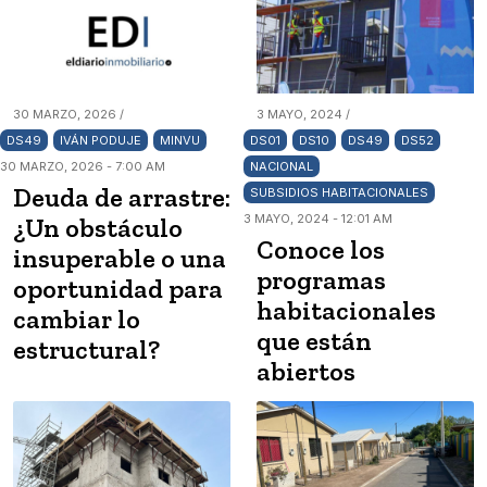
30 MARZO, 2026 /
3 MAYO, 2024 /
DS49
IVÁN PODUJE
MINVU
DS01
DS10
DS49
DS52
30 MARZO, 2026 - 7:00 AM
NACIONAL
Deuda de arrastre:
SUBSIDIOS HABITACIONALES
3 MAYO, 2024 - 12:01 AM
¿Un obstáculo
Conoce los
insuperable o una
programas
oportunidad para
habitacionales
cambiar lo
que están
estructural?
abiertos