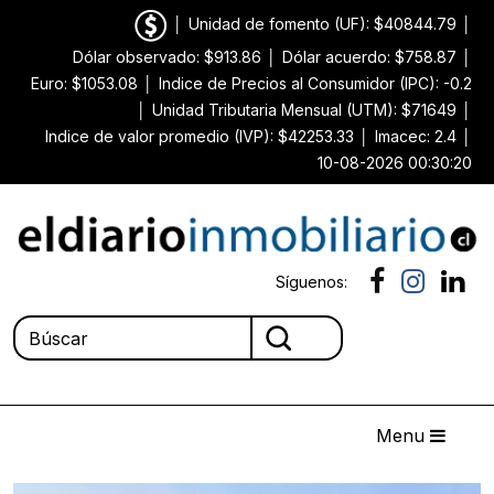
│
Unidad de fomento (UF): $40844.79
│
Dólar observado: $913.86
│
Dólar acuerdo: $758.87
│
Euro: $1053.08
│
Indice de Precios al Consumidor (IPC): -0.2
│
Unidad Tributaria Mensual (UTM): $71649
│
Indice de valor promedio (IVP): $42253.33
│
Imacec: 2.4
│
10-08-2026 00:30:20
Síguenos:
Menu