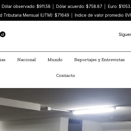
│
Dólar observado: $911.58
│
Dólar acuerdo: $758.87
│
Euro: $1053
d Tributaria Mensual (UTM): $71649
│
Indice de valor promedio (IV
Sígue
ias
Nacional
Mundo
Reportajes y Entrevistas
Contacto