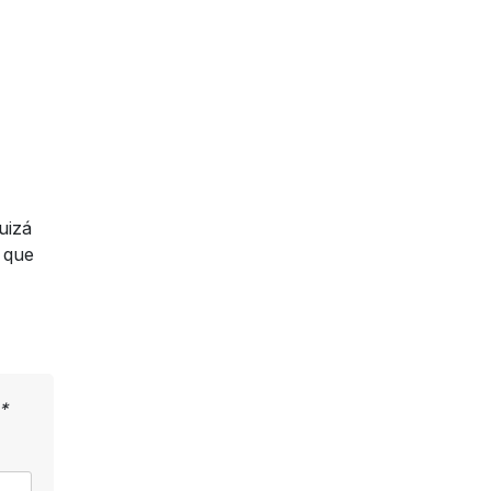
uizá
o que
*