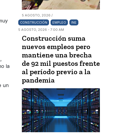
5 AGOSTO, 2026 /
 muy
CONSTRUCCIÓN
EMPLEO
INE
5 AGOSTO, 2026 - 7:00 AM
Construcción suma
nuevos empleos pero
mantiene una brecha
,
de 92 mil puestos frente
mo la
al período previo a la
pandemia
e un