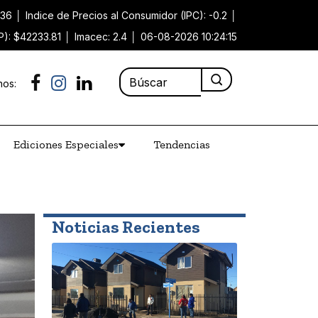
.36
│
Indice de Precios al Consumidor (IPC): -0.2
│
P): $42233.81
│
Imacec: 2.4
│
06-08-2026 10:24:15
nos:
Ediciones Especiales
Tendencias
Noticias Recientes