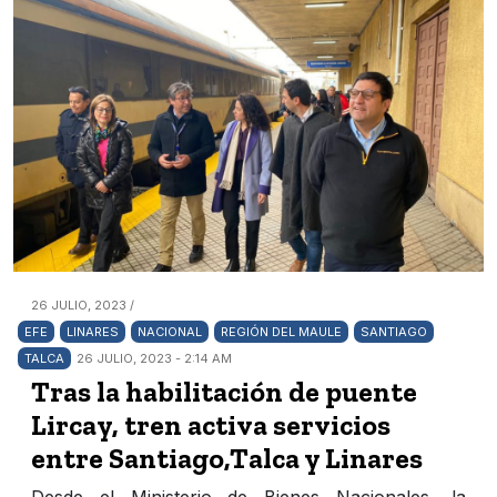
26 JULIO, 2023 /
EFE
LINARES
NACIONAL
REGIÓN DEL MAULE
SANTIAGO
TALCA
26 JULIO, 2023 - 2:14 AM
Tras la habilitación de puente
Lircay, tren activa servicios
entre Santiago,Talca y Linares
Desde el Ministerio de Bienes Nacionales, la