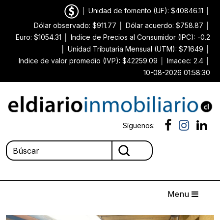
│
Unidad de fomento (UF): $40846.11
│
Dólar observado: $911.77
│
Dólar acuerdo: $758.87
│
Euro: $1054.31
│
Indice de Precios al Consumidor (IPC): -0.2
│
Unidad Tributaria Mensual (UTM): $71649
│
Indice de valor promedio (IVP): $42259.09
│
Imacec: 2.4
│
10-08-2026 01:58:30
Síguenos:
Menu