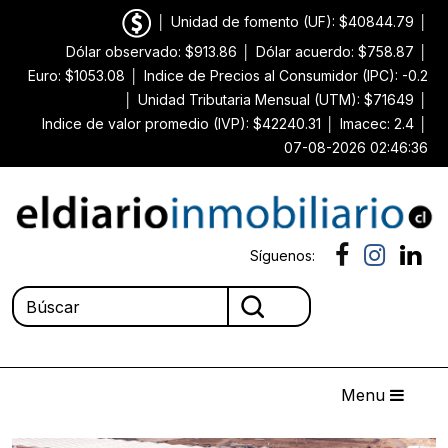
│
Unidad de fomento (UF): $40844.79
│
Dólar observado: $913.86
│
Dólar acuerdo: $758.87
│
Euro: $1053.08
│
Indice de Precios al Consumidor (IPC): -0.2
│
Unidad Tributaria Mensual (UTM): $71649
│
Indice de valor promedio (IVP): $42240.31
│
Imacec: 2.4
│
07-08-2026 02:46:36
Síguenos:
Menu