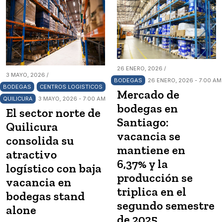
26 ENERO, 2026 /
3 MAYO, 2026 /
BODEGAS
26 ENERO, 2026 - 7:00 AM
BODEGAS
CENTROS LOGISTICOS
Mercado de
QUILICURA
3 MAYO, 2026 - 7:00 AM
bodegas en
El sector norte de
Santiago:
Quilicura
vacancia se
consolida su
mantiene en
atractivo
6,37% y la
logístico con baja
producción se
vacancia en
triplica en el
bodegas stand
segundo semestre
alone
de 2025