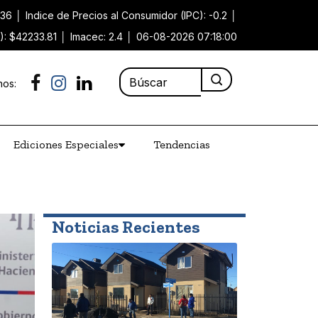
.36
│
Indice de Precios al Consumidor (IPC): -0.2
│
): $42233.81
│
Imacec: 2.4
│
06-08-2026 07:18:00
nos:
Ediciones Especiales
Tendencias
Noticias Recientes