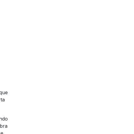
 que
rta
ando
obra
se