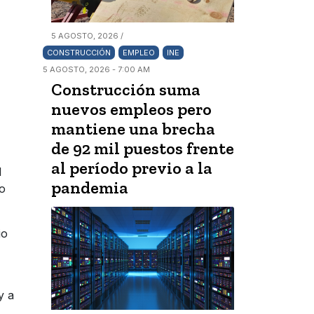
5 AGOSTO, 2026 /
CONSTRUCCIÓN
EMPLEO
INE
5 AGOSTO, 2026 - 7:00 AM
Construcción suma
nuevos empleos pero
mantiene una brecha
de 92 mil puestos frente
al período previo a la
l
pandemia
to
io
y a