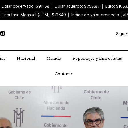
│
Dólar observado: $911.58
│
Dólar acuerdo: $758.87
│
Euro: $1053
 Tributaria Mensual (UTM): $71649
│
Indice de valor promedio (IVP
Sígue
ias
Nacional
Mundo
Reportajes y Entrevistas
Contacto