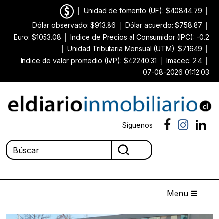
│
Unidad de fomento (UF): $40844.79
│
Dólar observado: $913.86
│
Dólar acuerdo: $758.87
│
Euro: $1053.08
│
Indice de Precios al Consumidor (IPC): -0.2
│
Unidad Tributaria Mensual (UTM): $71649
│
Indice de valor promedio (IVP): $42240.31
│
Imacec: 2.4
│
07-08-2026 01:12:03
Síguenos:
Menu