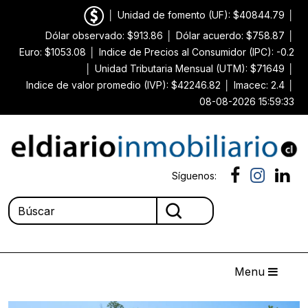
│
Unidad de fomento (UF): $40844.79
│
Dólar observado: $913.86
│
Dólar acuerdo: $758.87
│
Euro: $1053.08
│
Indice de Precios al Consumidor (IPC): -0.2
│
Unidad Tributaria Mensual (UTM): $71649
│
Indice de valor promedio (IVP): $42246.82
│
Imacec: 2.4
│
08-08-2026 15:59:33
Síguenos:
Menu