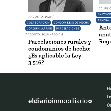
30 JULIO
ANATOCI
7 AGOSTO, 2026 /
SANDRA 
COLABORACIÓN
CONDOMINIOS DE HECHO
Ante
JOAQUÍN LARRAÍN
PARCELACIONES
ana
7 AGOSTO, 2026 - 7:00 AM
Regu
Parcelaciones rurales y
condominios de hecho:
¿Es aplicable la Ley
3.516?
H
La
Úl