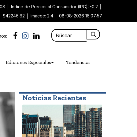
.08
│
Indice de Precios al Consumidor (IPC): -0.2
│
): $42246.82
│
Imacec: 2.4
│
08-08-2026 16:07:57
nos:
Ediciones Especiales
Tendencias
Noticias Recientes