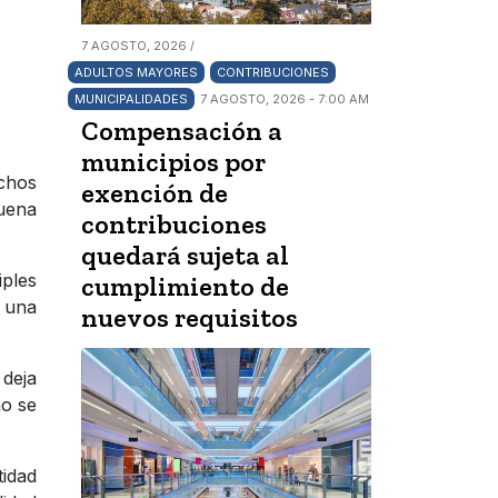
7 AGOSTO, 2026 /
ADULTOS MAYORES
CONTRIBUCIONES
MUNICIPALIDADES
7 AGOSTO, 2026 - 7:00 AM
Compensación a
municipios por
chos
exención de
uena
contribuciones
quedará sujeta al
ples
cumplimiento de
n una
nuevos requisitos
 deja
no se
tidad