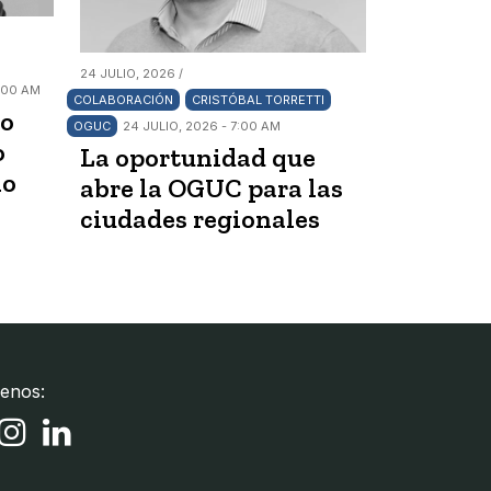
24 JULIO, 2026 /
7:00 AM
COLABORACIÓN
CRISTÓBAL TORRETTI
vo
OGUC
24 JULIO, 2026 - 7:00 AM
o
La oportunidad que
no
abre la OGUC para las
ciudades regionales
enos: