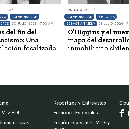
, 2026 /
25 JULIO, 2026 /
SMO
COLABORACIÓN
COLABORACIÓN
O´HIGGINS
JEREZ
30 JULIO, 2026 - 7:00 AM
SEBASTIÁN NIENY
25 JULIO, 2026 - 
s del fin del
O’Higgins y el nue
tocismo: Una
mapa del desarroll
lación focalizada
inmobiliario chile
ome
Reportajes y Entrevistas
Sígu
 Voz EDI
Ediciones Especiales
timas noticias
Edición Especial ETM Day