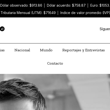
Dólar observado: $913.86
│
Dólar acuerdo: $758.87
│
Euro: $1053
 Tributaria Mensual (UTM): $71649
│
Indice de valor promedio (IVP
Sígue
ias
Nacional
Mundo
Reportajes y Entrevistas
Contacto