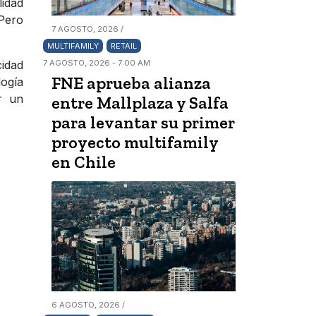
lidad
 Pero
7 AGOSTO, 2026 /
MULTIFAMILY
RETAIL
7 AGOSTO, 2026 - 7:00 AM
cidad
FNE aprueba alianza
logía
r un
entre Mallplaza y Salfa
para levantar su primer
proyecto multifamily
en Chile
6 AGOSTO, 2026 /