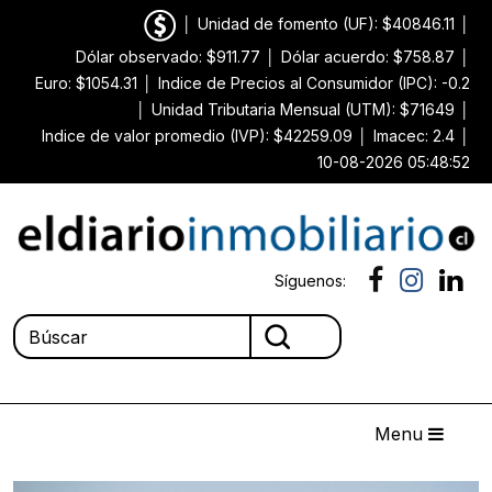
│
Unidad de fomento (UF): $40846.11
│
Dólar observado: $911.77
│
Dólar acuerdo: $758.87
│
Euro: $1054.31
│
Indice de Precios al Consumidor (IPC): -0.2
│
Unidad Tributaria Mensual (UTM): $71649
│
Indice de valor promedio (IVP): $42259.09
│
Imacec: 2.4
│
10-08-2026 05:48:52
Síguenos:
Menu