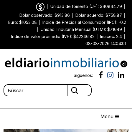
│
Unidad de fomento (UF): $40844.79
│
Dólar observado: $913.86
│
Dólar acuerdo: $758.87
│
Euro: $1053.08
│
Indice de Precios al Consumidor (IPC): -0.2
│
Unidad Tributaria Mensual (UTM): $71649
│
Indice de valor promedio (IVP): $42246.82
│
Imacec: 2.4
│
08-08-2026 14:04:01
Síguenos:
Menu