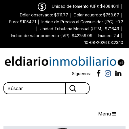
│
Unidad de fomento (UF): $40846.11
│
Dólar observado: $911.77
│
Dólar acuerdo: $758.87
│
Euro: $1054.31
│
Indice de Precios al Consumidor (IPC): -0.2
│
Unidad Tributaria Mensual (UTM): $71649
│
Indice de valor promedio (IVP): $42259.09
│
Imacec: 2.4
│
10-08-2026 03:23:10
Síguenos:
Menu