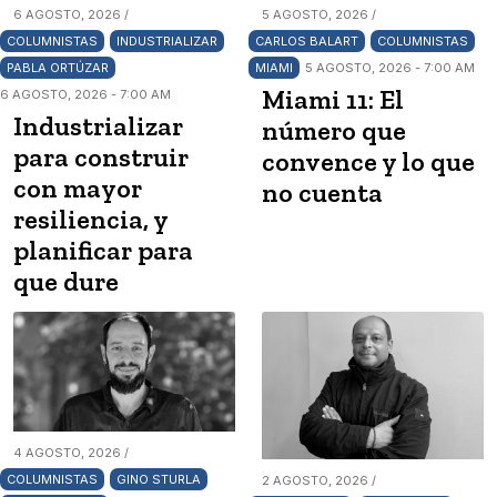
6 AGOSTO, 2026 /
5 AGOSTO, 2026 /
COLUMNISTAS
INDUSTRIALIZAR
CARLOS BALART
COLUMNISTAS
PABLA ORTÚZAR
MIAMI
5 AGOSTO, 2026 - 7:00 AM
Miami 11: El
6 AGOSTO, 2026 - 7:00 AM
Industrializar
número que
para construir
convence y lo que
con mayor
no cuenta
resiliencia, y
planificar para
que dure
4 AGOSTO, 2026 /
COLUMNISTAS
GINO STURLA
2 AGOSTO, 2026 /