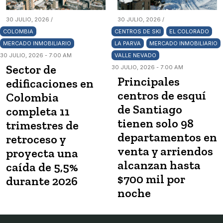
30 JULIO, 2026 /
30 JULIO, 2026 /
COLOMBIA
CENTROS DE SKI
EL COLORADO
MERCADO INMOBILIARIO
LA PARVA
MERCADO INMOBILIARIO
30 JULIO, 2026 - 7:00 AM
VALLE NEVADO
Sector de
30 JULIO, 2026 - 7:00 AM
Principales
edificaciones en
centros de esquí
Colombia
de Santiago
completa 11
tienen solo 98
trimestres de
departamentos en
retroceso y
venta y arriendos
proyecta una
alcanzan hasta
caída de 5,5%
$700 mil por
durante 2026
noche