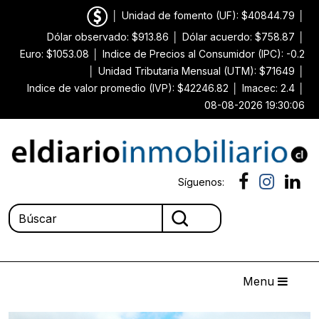
│
Unidad de fomento (UF): $40844.79
│
Dólar observado: $913.86
│
Dólar acuerdo: $758.87
│
Euro: $1053.08
│
Indice de Precios al Consumidor (IPC): -0.2
│
Unidad Tributaria Mensual (UTM): $71649
│
Indice de valor promedio (IVP): $42246.82
│
Imacec: 2.4
│
08-08-2026 19:30:06
Síguenos:
Menu