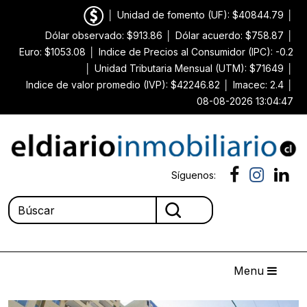
│
Unidad de fomento (UF): $40844.79
│
Dólar observado: $913.86
│
Dólar acuerdo: $758.87
│
Euro: $1053.08
│
Indice de Precios al Consumidor (IPC): -0.2
│
Unidad Tributaria Mensual (UTM): $71649
│
Indice de valor promedio (IVP): $42246.82
│
Imacec: 2.4
│
08-08-2026 13:04:47
Síguenos:
Menu