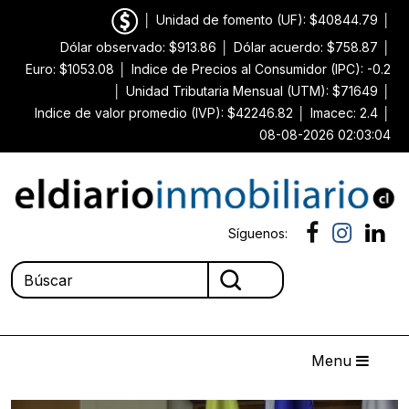
│
Unidad de fomento (UF): $40844.79
│
Dólar observado: $913.86
│
Dólar acuerdo: $758.87
│
Euro: $1053.08
│
Indice de Precios al Consumidor (IPC): -0.2
│
Unidad Tributaria Mensual (UTM): $71649
│
Indice de valor promedio (IVP): $42246.82
│
Imacec: 2.4
│
08-08-2026 02:03:04
Síguenos:
Menu