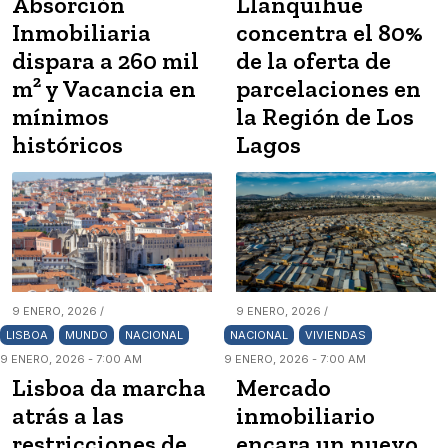
Absorción
Llanquihue
Inmobiliaria
concentra el 80%
dispara a 260 mil
de la oferta de
m² y Vacancia en
parcelaciones en
mínimos
la Región de Los
históricos
Lagos
9 ENERO, 2026 /
9 ENERO, 2026 /
LISBOA
MUNDO
NACIONAL
NACIONAL
VIVIENDAS
9 ENERO, 2026 - 7:00 AM
9 ENERO, 2026 - 7:00 AM
Lisboa da marcha
Mercado
atrás a las
inmobiliario
restricciones de
encara un nuevo