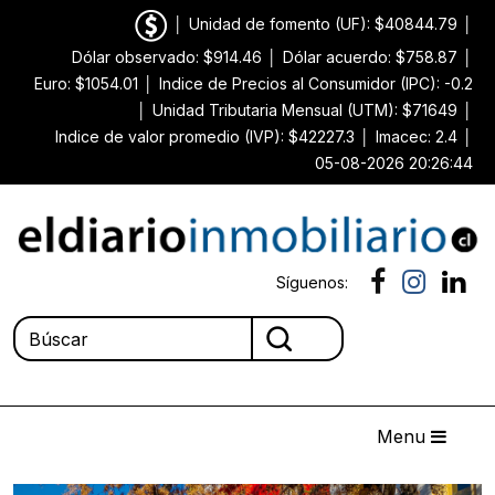
│
Unidad de fomento (UF): $40844.79
│
Dólar observado: $914.46
│
Dólar acuerdo: $758.87
│
Euro: $1054.01
│
Indice de Precios al Consumidor (IPC): -0.2
│
Unidad Tributaria Mensual (UTM): $71649
│
Indice de valor promedio (IVP): $42227.3
│
Imacec: 2.4
│
05-08-2026 20:26:44
Síguenos:
Menu