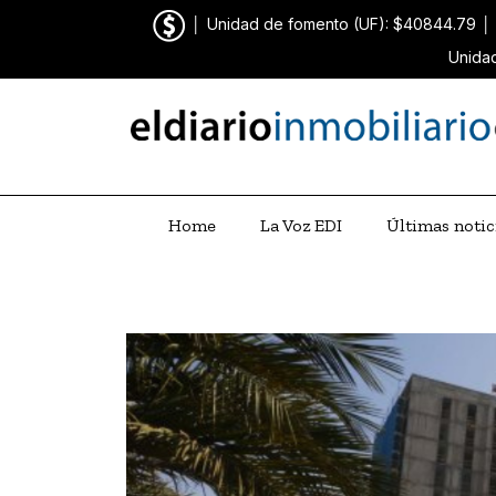
│
Unidad de fomento (UF): $40844.79
│
Unidad
Home
La Voz EDI
Últimas notic