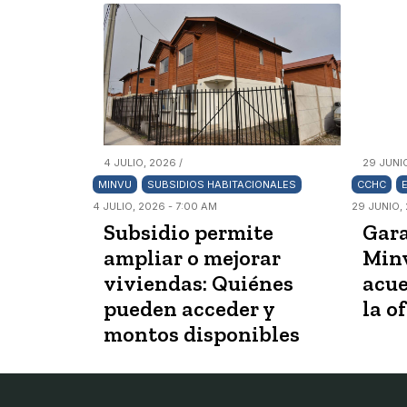
4 JULIO, 2026 /
29 JUNIO
MINVU
SUBSIDIOS HABITACIONALES
CCHC
4 JULIO, 2026 - 7:00 AM
29 JUNIO, 
Subsidio permite
Gara
ampliar o mejorar
Minv
viviendas: Quiénes
acue
pueden acceder y
la o
montos disponibles