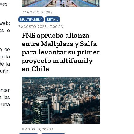
aves-
7 AGOSTO, 2026 /
MULTIFAMILY
RETAIL
 web:
7 AGOSTO, 2026 - 7:00 AM
les e
FNE aprueba alianza
entre Mallplaza y Salfa
io de
para levantar su primer
te la
proyecto multifamily
de la
en Chile
uñir,
entar
s las
r una
6 AGOSTO, 2026 /