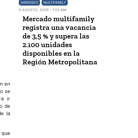
ARRIENDO
MULTIFAMILY
6 AGOSTO, 2026 - 7:00 AM
Mercado multifamily
registra una vacancia
de 3,5 % y supera las
2.100 unidades
disponibles en la
Región Metropolitana
én en
do se
a ir
to de
e la
a que