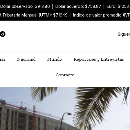
Dólar observado: $913.86
│
Dólar acuerdo: $758.87
│
Euro: $1053
 Tributaria Mensual (UTM): $71649
│
Indice de valor promedio (IV
Sígue
ias
Nacional
Mundo
Reportajes y Entrevistas
Contacto