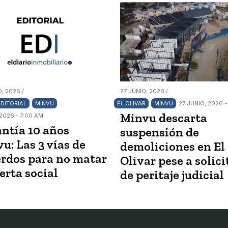
, 2026 /
27 JUNIO, 2026 /
EDITORIAL
MINVU
EL OLIVAR
MINVU
27 JUNIO, 2026 -
Minvu descarta
2026 - 7:00 AM
ntía 10 años
suspensión de
u: Las 3 vías de
demoliciones en El
rdos para no matar
Olivar pese a solic
ferta social
de peritaje judicial