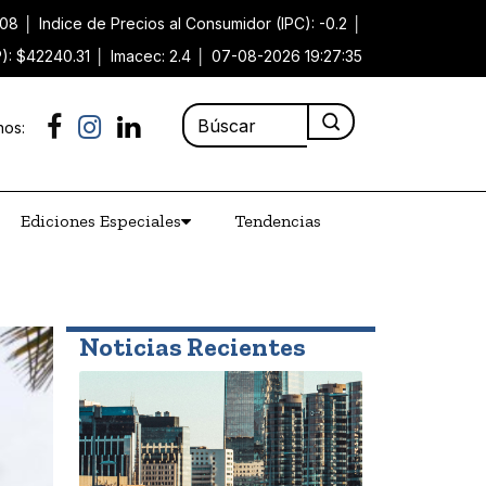
.08
│
Indice de Precios al Consumidor (IPC): -0.2
│
P): $42240.31
│
Imacec: 2.4
│
07-08-2026 19:27:35
nos:
Ediciones Especiales
Tendencias
Noticias Recientes