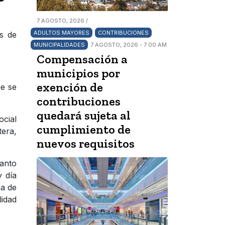
7 AGOSTO, 2026 /
ADULTOS MAYORES
CONTRIBUCIONES
os de
MUNICIPALIDADES
7 AGOSTO, 2026 - 7:00 AM
Compensación a
municipios por
exención de
ue se
contribuciones
quedará sujeta al
ocial
cumplimiento de
tera,
nuevos requisitos
tanto
y día
na de
lidad