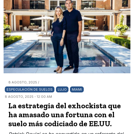
8 AGOSTO, 2025 /
ESPECULACIÓN DE SUELOS
LUJO
MIAMI
8 AGOSTO, 2025 - 12:00 AM
La estrategia del exhockista que
ha amasado una fortuna con el
suelo más codiciado de EE.UU.
Patrick Dovigi se ha convertido en un referente del