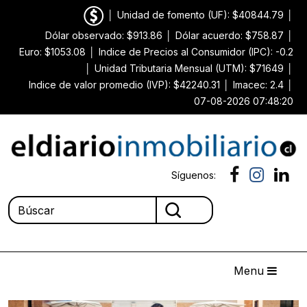
│
Unidad de fomento (UF): $40844.79
│
Dólar observado: $913.86
│
Dólar acuerdo: $758.87
│
Euro: $1053.08
│
Indice de Precios al Consumidor (IPC): -0.2
│
Unidad Tributaria Mensual (UTM): $71649
│
Indice de valor promedio (IVP): $42240.31
│
Imacec: 2.4
│
07-08-2026 07:48:20
Síguenos:
Menu