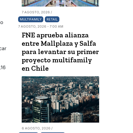
7 AGOSTO, 2026 /
MULTIFAMILY
RETAIL
do
7 AGOSTO, 2026 - 7:00 AM
FNE aprueba alianza
entre Mallplaza y Salfa
car
para levantar su primer
proyecto multifamily
en Chile
,16
6 AGOSTO, 2026 /