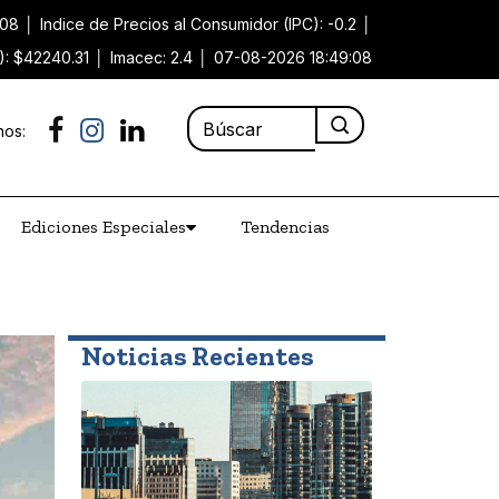
.08
│
Indice de Precios al Consumidor (IPC): -0.2
│
): $42240.31
│
Imacec: 2.4
│
07-08-2026 18:49:08
nos:
Ediciones Especiales
Tendencias
Noticias Recientes