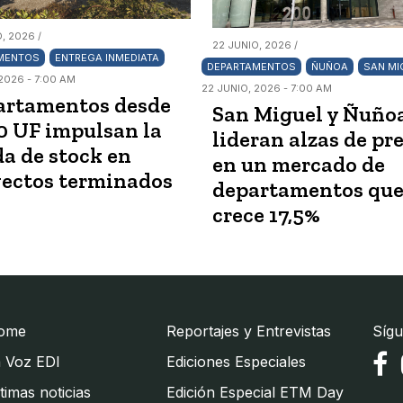
, 2026 /
22 JUNIO, 2026 /
MENTOS
ENTREGA INMEDIATA
DEPARTAMENTOS
ÑUÑOA
SAN MI
2026 - 7:00 AM
22 JUNIO, 2026 - 7:00 AM
artamentos desde
San Miguel y Ñuño
0 UF impulsan la
lideran alzas de pr
da de stock en
en un mercado de
ectos terminados
departamentos qu
crece 17,5%
ome
Reportajes y Entrevistas
Sígu
 Voz EDI
Ediciones Especiales
timas noticias
Edición Especial ETM Day