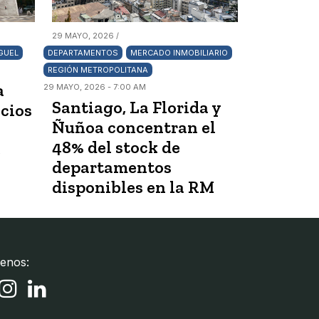
29 MAYO, 2026 /
GUEL
DEPARTAMENTOS
MERCADO INMOBILIARIO
REGIÓN METROPOLITANA
a
29 MAYO, 2026 - 7:00 AM
Santiago, La Florida y
ecios
Ñuñoa concentran el
48% del stock de
e
departamentos
disponibles en la RM
enos: