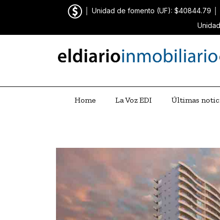
│
Unidad de fomento (UF): $40844.79
│
Unidad
Home
La Voz EDI
Últimas notic