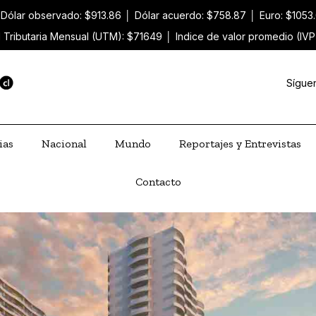
Dólar observado: $913.86
│
Dólar acuerdo: $758.87
│
Euro: $1053
 Tributaria Mensual (UTM): $71649
│
Indice de valor promedio (IVP
Sígue
ias
Nacional
Mundo
Reportajes y Entrevistas
Contacto