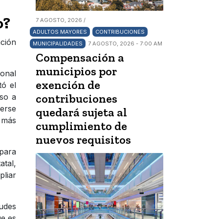
o?
7 AGOSTO, 2026 /
ADULTOS MAYORES
CONTRIBUCIONES
ación
MUNICIPALIDADES
7 AGOSTO, 2026 - 7:00 AM
Compensación a
municipios por
ional
exención de
tó el
contribuciones
so a
cerse
quedará sujeta al
 más
cumplimiento de
nuevos requisitos
 para
atal,
liar
tudes
ue es