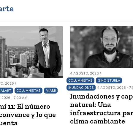
arte
4 AGOSTO, 2026 /
COLUMNISTAS
GINO STURLA
O, 2026 /
INUNDACIONES
4 AGOSTO, 2026 - 7
BALART
COLUMNISTAS
MIAMI
Inundaciones y cap
 2026 - 7:00 AM
natural: Una
i 11: El número
infraestructura pa
convence y lo que
clima cambiante
uenta