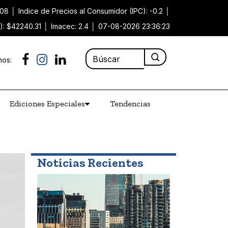
.08
│
Indice de Precios al Consumidor (IPC): -0.2
│
): $42240.31
│
Imacec: 2.4
│
07-08-2026 23:36:23
nos:
Ediciones Especiales
Tendencias
Noticias Recientes