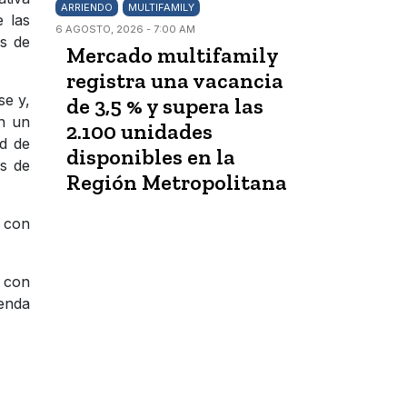
ARRIENDO
MULTIFAMILY
e las
6 AGOSTO, 2026 - 7:00 AM
os de
Mercado multifamily
registra una vacancia
se y,
de 3,5 % y supera las
en un
2.100 unidades
d de
disponibles en la
es de
Región Metropolitana
, con
, con
ienda