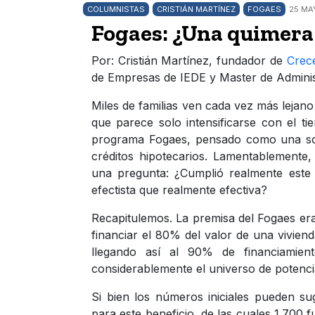
COLUMNISTAS
CRISTIÁN MARTÍNEZ
FOGAES
25 MA
Fogaes: ¿Una quimera 
Por: Cristián Martínez, fundador de
Crece
de Empresas de IEDE y Master de Adminis
Miles de familias ven cada vez más lejano
que parece solo intensificarse con el t
programa Fogaes, pensado como una solu
créditos hipotecarios. Lamentablemente
una pregunta: ¿Cumplió realmente este
efectista que realmente efectiva?
Recapitulemos. La premisa del Fogaes era
financiar el 80% del valor de una viviend
llegando así al 90% de financiamient
considerablemente el universo de potenci
Si bien los números iniciales pueden sug
para este beneficio, de las cuales 1.700