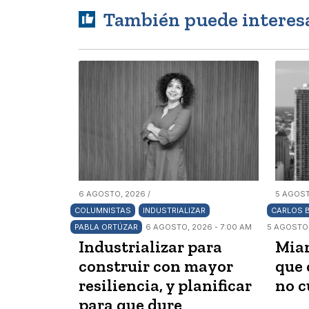
También puede interes
6 AGOSTO, 2026 /
5 AGOST
COLUMNISTAS
INDUSTRIALIZAR
CARLOS 
PABLA ORTÚZAR
6 AGOSTO, 2026 - 7:00 AM
5 AGOSTO,
Industrializar para
Miam
construir con mayor
que 
resiliencia, y planificar
no c
para que dure