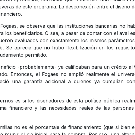
severas de este programa: La desconexión entre el diseño d
financiero.
Fogaes, se observa que las instituciones bancarias no ha
a los beneficiarios. O sea, a pesar de contar con el aval es
 fueron evaluados con exactamente los mismos parámetro
0%. Se aprecia que no hubo flexibilización en los requisit
eudamiento permitido.
neficio -probablemente- ya calificaban para un crédito a
ado. Entonces, el Fogaes no amplió realmente el univer
reció una garantía adicional a quienes ya cumplían con
nos es si los diseñadores de esta política pública real
ma financiero y las necesidades reales de las personas
milias no es el porcentaje de financiamiento (que si bien 
de reunir el pie inicial para la compra. Por eso, una altern