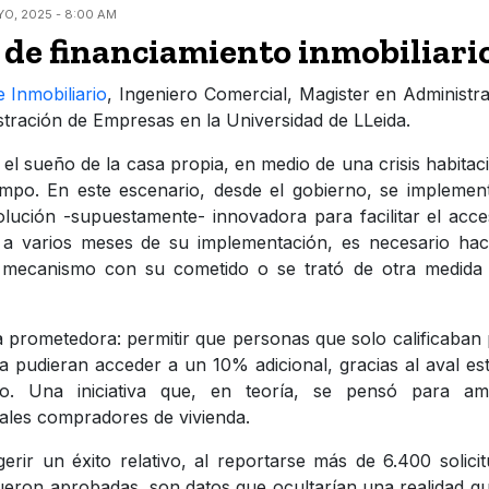
YO, 2025 - 8:00 AM
de financiamiento inmobiliari
 Inmobiliario
, Ingeniero Comercial, Magister en Administr
tración de Empresas en la Universidad de LLeida.
 el sueño de la casa propia, en medio de una crisis habitac
iempo. En este escenario, desde el gobierno, se implemen
ción -supuestamente- innovadora para facilitar el acce
, a varios meses de su implementación, es necesario ha
 mecanismo con su cometido o se trató de otra medida
 prometedora: permitir que personas que solo calificaban
a pudieran acceder a un 10% adicional, gracias al aval est
o. Una iniciativa que, en teoría, se pensó para amp
ales compradores de vivienda.
erir un éxito relativo, al reportarse más de 6.400 solici
 fueron aprobadas, son datos que ocultarían una realidad q