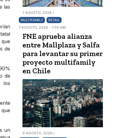
e las
7 AGOSTO, 2026 /
MULTIFAMILY
RETAIL
brían
7 AGOSTO, 2026 - 7:00 AM
tatal
FNE aprueba alianza
s que
entre Mallplaza y Salfa
os de
para levantar su primer
proyecto multifamily
l 90%
en Chile
so de
 los
mente
 que
es un
6 AGOSTO, 2026 /
ativa