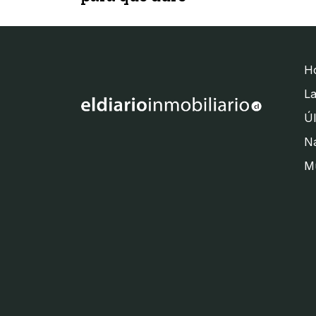
H
La
Úl
Na
M