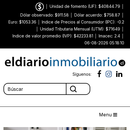
│
Unidad de fomento (UF): $40844.79
│
Dólar observado: $911.58
│
Dólar acuerdo: $758.87
│
Euro: $1053.36
│
Indice de Precios al Consumidor (IPC): -0.2
│
Unidad Tributaria Mensual (UTM): $71649
│
Indice de valor promedio (IVP): $42233.81
│
Imacec: 2.4
│
06-08-2026 05:18:10
Síguenos:
Menu