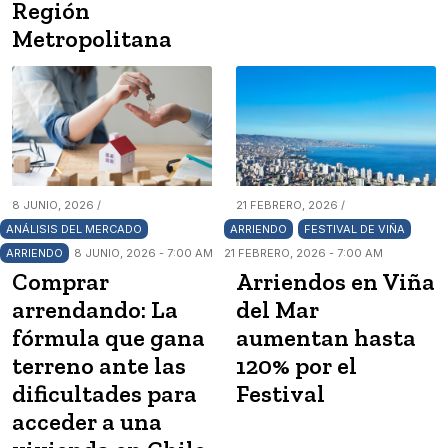
Región
Metropolitana
8 JUNIO, 2026 /
21 FEBRERO, 2026 /
ANÁLISIS DEL MERCADO
ARRIENDO
FESTIVAL DE VIÑA
ARRIENDO
8 JUNIO, 2026 - 7:00 AM
21 FEBRERO, 2026 - 7:00 AM
Comprar
Arriendos en Viña
arrendando: La
del Mar
fórmula que gana
aumentan hasta
terreno ante las
120% por el
dificultades para
Festival
acceder a una