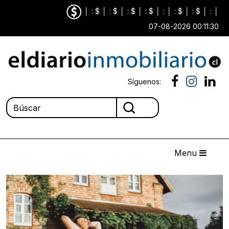
│
: $
│
: $
│
: $
│
: $
│
:
│
: $
│
: $
│
:
│
07-08-2026 00:11:30
Síguenos:
Menu