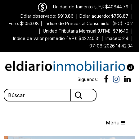
│
Unidad de fomento (UF): $40844.79
│
Dólar observado: $913.86
│
Dólar acuerdo: $758.87
│
Euro: $1053.08
│
Indice de Precios al Consumidor (IPC): -0.2
│
Unidad Tributaria Mensual (UTM): $71649
│
Indice de valor promedio (IVP): $42240.31
│
Imacec: 2.4
│
07-08-2026 14:42:34
Síguenos:
Menu