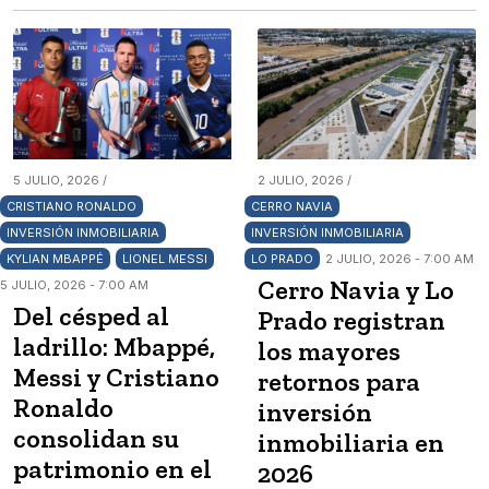
5 JULIO, 2026 /
2 JULIO, 2026 /
CRISTIANO RONALDO
CERRO NAVIA
INVERSIÓN INMOBILIARIA
INVERSIÓN INMOBILIARIA
KYLIAN MBAPPÉ
LIONEL MESSI
LO PRADO
2 JULIO, 2026 - 7:00 AM
Cerro Navia y Lo
5 JULIO, 2026 - 7:00 AM
Del césped al
Prado registran
ladrillo: Mbappé,
los mayores
Messi y Cristiano
retornos para
Ronaldo
inversión
consolidan su
inmobiliaria en
patrimonio en el
2026