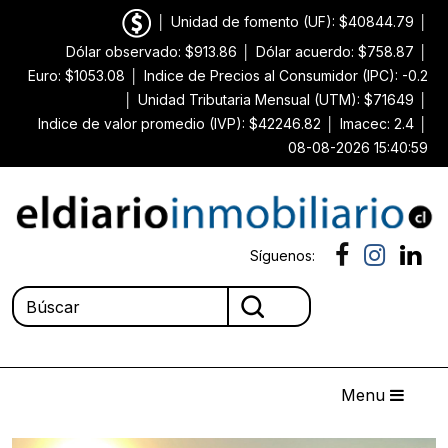
│
Unidad de fomento (UF): $40844.79
│
Dólar observado: $913.86
│
Dólar acuerdo: $758.87
│
Euro: $1053.08
│
Indice de Precios al Consumidor (IPC): -0.2
│
Unidad Tributaria Mensual (UTM): $71649
│
Indice de valor promedio (IVP): $42246.82
│
Imacec: 2.4
│
08-08-2026 15:40:59
Síguenos:
Menu