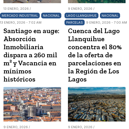
13 ENERO, 2026 /
9 ENERO, 2026 /
MERCADO INDUSTRIAL
NACIONAL
LAGO LLANQUIHUE
NACIONAL
13 ENERO, 2026 - 7:02 AM
PARCELAS
9 ENERO, 2026 - 7:00 AM
Santiago en auge:
Cuenca del Lago
Absorción
Llanquihue
Inmobiliaria
concentra el 80%
dispara a 260 mil
de la oferta de
m² y Vacancia en
parcelaciones en
mínimos
la Región de Los
históricos
Lagos
9 ENERO, 2026 /
9 ENERO, 2026 /