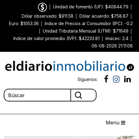
│
Unidad de fomento (UF): $40844.79
│
Dólar observado: $911.58
│
Dólar acuerdo: $758.87
│
Euro: $1053.36
│
Indice de Precios al Consumidor (IPC): -0.2
│
Unidad Tributaria Mensual (UTM): $71649
│
Indice de valor promedio (IVP): $42233.81
│
Imacec: 2.4
│
06-08-2026 21:11:08
Síguenos:
Menu