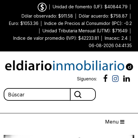
│
Unidad de fomento (UF): $40844.79
│
Dólar observado: $911.58
│
Dólar acuerdo: $758.87
│
Euro: $1053.36
│
Indice de Precios al Consumidor (IPC): -0.2
│
Unidad Tributaria Mensual (UTM): $71649
│
Indice de valor promedio (IVP): $42233.81
│
Imacec: 2.4
│
06-08-2026 04:41:35
Síguenos:
Menu