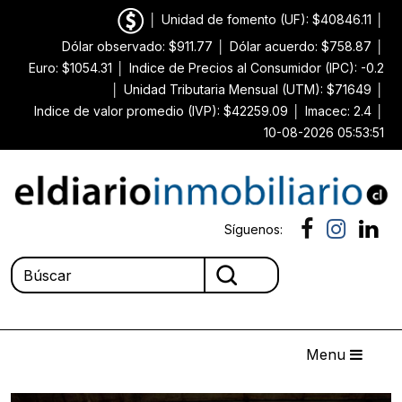
│
Unidad de fomento (UF): $40846.11
│
Dólar observado: $911.77
│
Dólar acuerdo: $758.87
│
Euro: $1054.31
│
Indice de Precios al Consumidor (IPC): -0.2
│
Unidad Tributaria Mensual (UTM): $71649
│
Indice de valor promedio (IVP): $42259.09
│
Imacec: 2.4
│
10-08-2026 05:53:51
Síguenos:
Menu