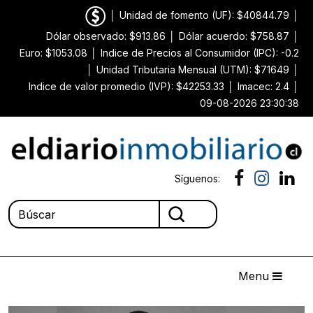
│
Unidad de fomento (UF): $40844.79
│
Dólar observado: $913.86
│
Dólar acuerdo: $758.87
│
Euro: $1053.08
│
Indice de Precios al Consumidor (IPC): -0.2
│
Unidad Tributaria Mensual (UTM): $71649
│
Indice de valor promedio (IVP): $42253.33
│
Imacec: 2.4
│
09-08-2026 23:30:38
Síguenos:
Menu