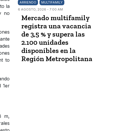
ARRIENDO
MULTIFAMILY
to la
6 AGOSTO, 2026 - 7:00 AM
y no
Mercado multifamily
registra una vacancia
iones
de 3,5 % y supera las
ante
2.100 unidades
dades
disponibles en la
iones
Región Metropolitana
ht to
tando
l 1er
8 m,
rales
 esto