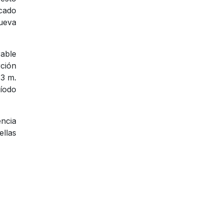
rcado
nueva
rable
rción
43 m.
íodo
ncia
ellas