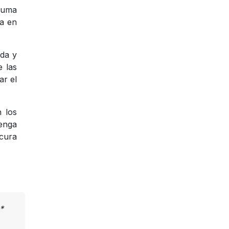
 suma
ja en
da y
e las
ar el
n los
enga
acura
*