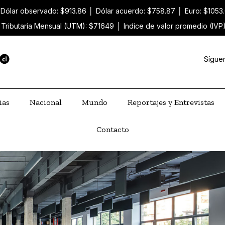
Dólar observado: $913.86
│
Dólar acuerdo: $758.87
│
Euro: $1053
 Tributaria Mensual (UTM): $71649
│
Indice de valor promedio (IVP
Sígue
ias
Nacional
Mundo
Reportajes y Entrevistas
Contacto