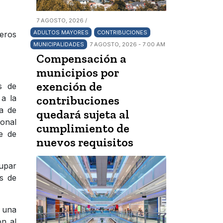
7 AGOSTO, 2026 /
ADULTOS MAYORES
CONTRIBUCIONES
meros
MUNICIPALIDADES
7 AGOSTO, 2026 - 7:00 AM
Compensación a
municipios por
exención de
s de
a la
contribuciones
sa de
quedará sujeta al
ional
cumplimiento de
se de
nuevos requisitos
cupar
os de
n una
n al