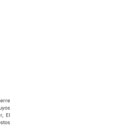
ierre
cuyos
r, El
estos