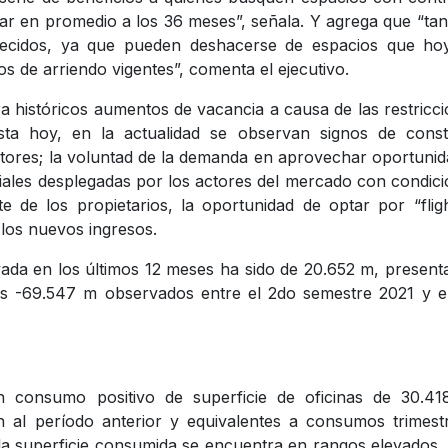
r en promedio a los 36 meses”, señala. Y agrega que “tan
recidos, ya que pueden deshacerse de espacios que ho
 de arriendo vigentes”, comenta el ejecutivo.
 históricos aumentos de vacancia a causa de las restricc
asta hoy, en la actualidad se observan signos de const
ctores; la voluntad de la demanda en aprovechar oportuni
ciales desplegadas por los actores del mercado con condic
 de los propietarios, la oportunidad de optar por “flig
 los nuevos ingresos.
vada en los últimos 12 meses ha sido de 20.652 m, presen
os -69.547 m observados entre el 2do semestre 2021 y e
un consumo positivo de superficie de oficinas de 30.41
 al período anterior y equivalentes a consumos trimest
la superficie consumida se encuentra en rangos elevados,