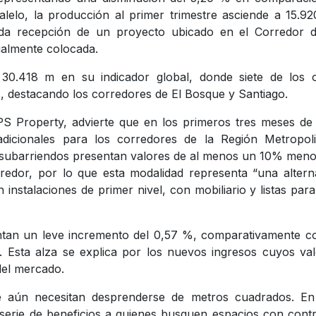
alelo, la producción al primer trimestre asciende a 15.9
nda recepción de un proyecto ubicado en el Corredor d
ialmente colocada.
 30.418 m en su indicador global, donde siete de los 
s, destacando los corredores de El Bosque y Santiago.
GPS Property, advierte que en los primeros tres meses de
adicionales para los corredores de la Región Metropoli
 subarriendos presentan valores de al menos un 10% men
redor, por lo que esta modalidad representa “una altern
 instalaciones de primer nivel, con mobiliario y listas par
entan un leve incremento del 0,57 %, comparativamente c
Esta alza se explica por los nuevos ingresos cuyos val
del mercado.
e aún necesitan desprenderse de metros cuadrados. En
serie de beneficios a quienes busquen espacios con cont