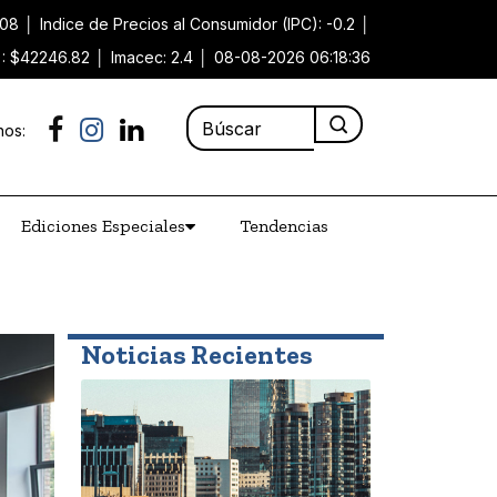
.08
│
Indice de Precios al Consumidor (IPC): -0.2
│
): $42246.82
│
Imacec: 2.4
│
08-08-2026 06:18:36
nos:
Ediciones Especiales
Tendencias
Noticias Recientes