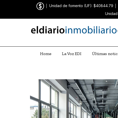
│
Unidad de fomento (UF): $40844.79
│
Unidad
Home
La Voz EDI
Últimas notic