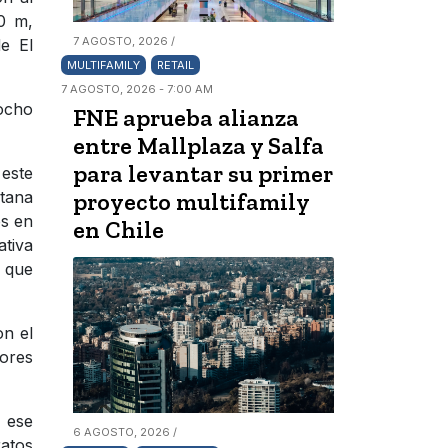
20 m,
7 AGOSTO, 2026 /
e El
MULTIFAMILY
RETAIL
7 AGOSTO, 2026 - 7:00 AM
ocho
FNE aprueba alianza
entre Mallplaza y Salfa
para levantar su primer
 este
tana
proyecto multifamily
os en
en Chile
ativa
a que
on el
ores
 ese
6 AGOSTO, 2026 /
ratos