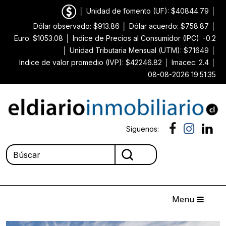
│
Unidad de fomento (UF): $40844.79
│
Dólar observado: $913.86
│
Dólar acuerdo: $758.87
│
Euro: $1053.08
│
Indice de Precios al Consumidor (IPC): -0.2
│
Unidad Tributaria Mensual (UTM): $71649
│
Indice de valor promedio (IVP): $42246.82
│
Imacec: 2.4
│
08-08-2026 19:51:35
Síguenos:
Menu