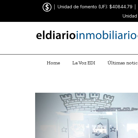
│
Unidad de fomento (UF): $40844.79
│
Unidad 
Home
La Voz EDI
Últimas notic