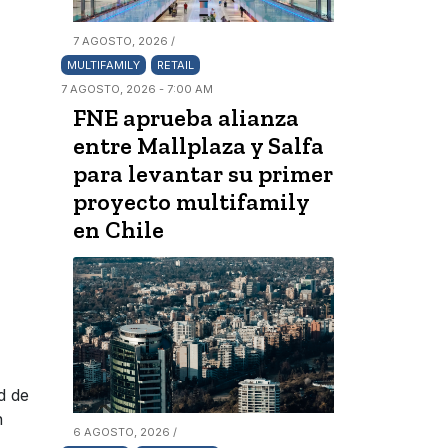
7 AGOSTO, 2026 /
MULTIFAMILY
RETAIL
7 AGOSTO, 2026 - 7:00 AM
FNE aprueba alianza
entre Mallplaza y Salfa
para levantar su primer
proyecto multifamily
en Chile
d de
n
6 AGOSTO, 2026 /