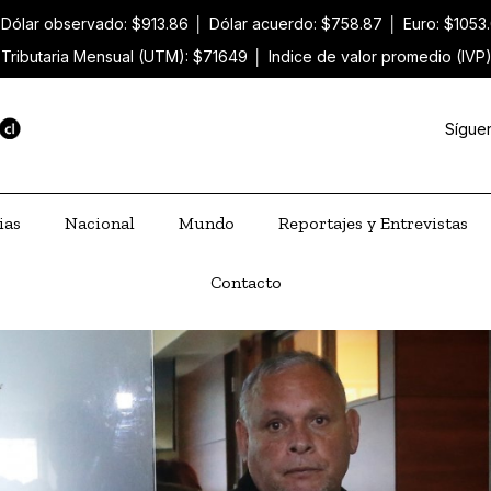
Dólar observado: $913.86
│
Dólar acuerdo: $758.87
│
Euro: $1053
Tributaria Mensual (UTM): $71649
│
Indice de valor promedio (IVP
Sígue
ias
Nacional
Mundo
Reportajes y Entrevistas
Contacto