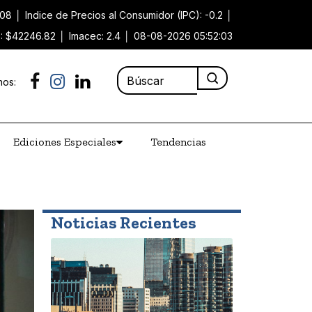
.08
│
Indice de Precios al Consumidor (IPC): -0.2
│
): $42246.82
│
Imacec: 2.4
│
08-08-2026 05:52:03
nos:
Ediciones Especiales
Tendencias
Noticias Recientes