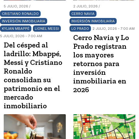
5 JULIO, 2026 /
2 JULIO, 2026 /
CRISTIANO RONALDO
CERRO NAVIA
INVERSIÓN INMOBILIARIA
INVERSIÓN INMOBILIARIA
KYLIAN MBAPPÉ
LIONEL MESSI
LO PRADO
2 JULIO, 2026 - 7:00 AM
Cerro Navia y Lo
5 JULIO, 2026 - 7:00 AM
Del césped al
Prado registran
ladrillo: Mbappé,
los mayores
Messi y Cristiano
retornos para
Ronaldo
inversión
consolidan su
inmobiliaria en
patrimonio en el
2026
mercado
inmobiliario