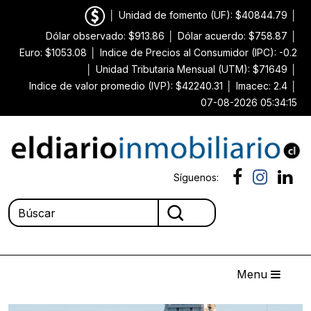
│
Unidad de fomento (UF): $40844.79
│
Dólar observado: $913.86
│
Dólar acuerdo: $758.87
│
Euro: $1053.08
│
Indice de Precios al Consumidor (IPC): -0.2
│
Unidad Tributaria Mensual (UTM): $71649
│
Indice de valor promedio (IVP): $42240.31
│
Imacec: 2.4
│
07-08-2026 05:34:15
Síguenos:
Menu