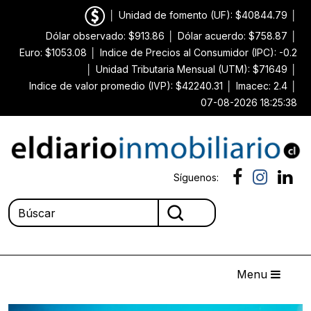
│
Unidad de fomento (UF): $40844.79
│
Dólar observado: $913.86
│
Dólar acuerdo: $758.87
│
Euro: $1053.08
│
Indice de Precios al Consumidor (IPC): -0.2
│
Unidad Tributaria Mensual (UTM): $71649
│
Indice de valor promedio (IVP): $42240.31
│
Imacec: 2.4
│
07-08-2026 18:25:38
Síguenos:
Menu