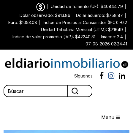
│
Unidad de fomento (UF): $40844.79
│
Dólar observado: $913.86
│
Dólar acuerdo: $758.87
│
Euro: $1053.08
│
Indice de Precios al Consumidor (IPC): -0.2
│
Unidad Tributaria Mensual (UTM): $71649
│
Indice de valor promedio (IVP): $42240.31
│
Imacec: 2.4
│
07-08-2026 02:24:41
Síguenos:
Menu