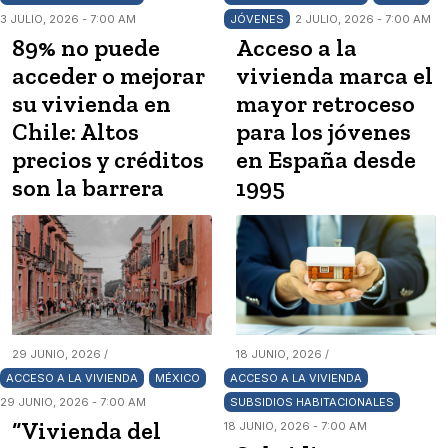
3 JULIO, 2026 - 7:00 AM
JÓVENES
2 JULIO, 2026 - 7:00 AM
89% no puede
Acceso a la
acceder o mejorar
vivienda marca el
su vivienda en
mayor retroceso
Chile: Altos
para los jóvenes
precios y créditos
en España desde
son la barrera
1995
29 JUNIO, 2026 /
18 JUNIO, 2026 /
ACCESO A LA VIVIENDA
MÉXICO
ACCESO A LA VIVIENDA
29 JUNIO, 2026 - 7:00 AM
SUBSIDIOS HABITACIONALES
“Vivienda del
18 JUNIO, 2026 - 7:00 AM