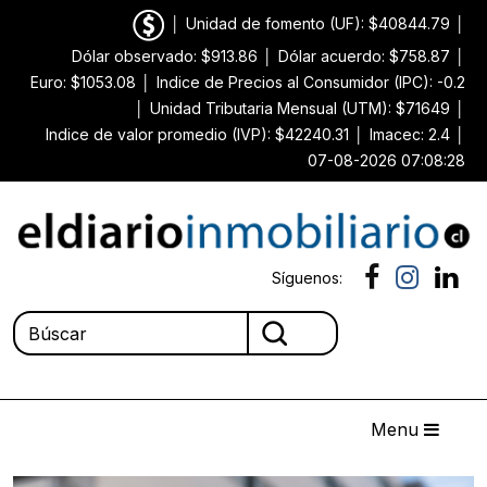
│
Unidad de fomento (UF): $40844.79
│
Dólar observado: $913.86
│
Dólar acuerdo: $758.87
│
Euro: $1053.08
│
Indice de Precios al Consumidor (IPC): -0.2
│
Unidad Tributaria Mensual (UTM): $71649
│
Indice de valor promedio (IVP): $42240.31
│
Imacec: 2.4
│
07-08-2026 07:08:28
Síguenos:
Menu