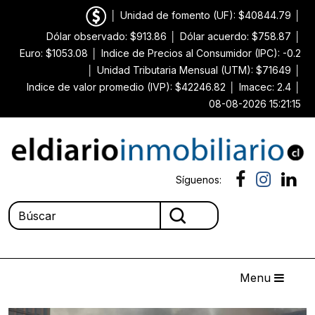
│
Unidad de fomento (UF): $40844.79
│
Dólar observado: $913.86
│
Dólar acuerdo: $758.87
│
Euro: $1053.08
│
Indice de Precios al Consumidor (IPC): -0.2
│
Unidad Tributaria Mensual (UTM): $71649
│
Indice de valor promedio (IVP): $42246.82
│
Imacec: 2.4
│
08-08-2026 15:21:15
Síguenos:
Menu