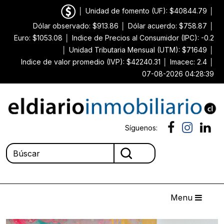
│
Unidad de fomento (UF): $40844.79
│
Dólar observado: $913.86
│
Dólar acuerdo: $758.87
│
Euro: $1053.08
│
Indice de Precios al Consumidor (IPC): -0.2
│
Unidad Tributaria Mensual (UTM): $71649
│
Indice de valor promedio (IVP): $42240.31
│
Imacec: 2.4
│
07-08-2026 04:28:39
Síguenos:
Menu