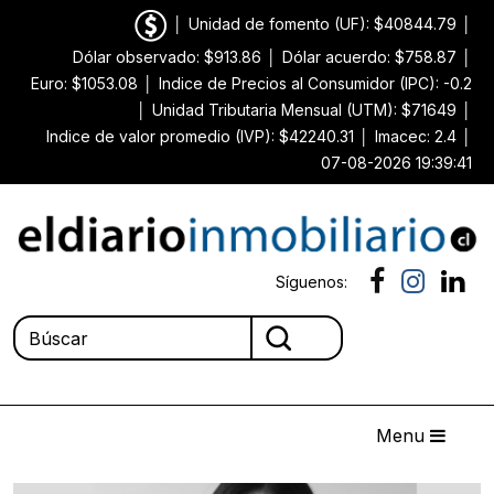
│
Unidad de fomento (UF): $40844.79
│
Dólar observado: $913.86
│
Dólar acuerdo: $758.87
│
Euro: $1053.08
│
Indice de Precios al Consumidor (IPC): -0.2
│
Unidad Tributaria Mensual (UTM): $71649
│
Indice de valor promedio (IVP): $42240.31
│
Imacec: 2.4
│
07-08-2026 19:39:41
Síguenos:
Menu