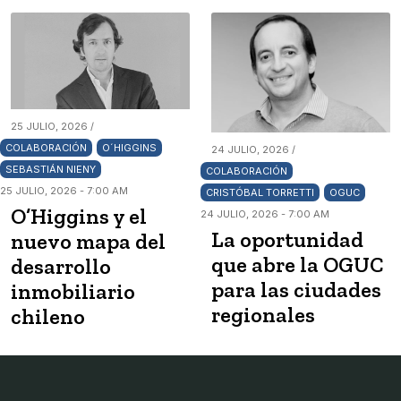
25 JULIO, 2026 /
COLABORACIÓN
O´HIGGINS
24 JULIO, 2026 /
SEBASTIÁN NIENY
COLABORACIÓN
25 JULIO, 2026 - 7:00 AM
CRISTÓBAL TORRETTI
OGUC
O’Higgins y el
24 JULIO, 2026 - 7:00 AM
La oportunidad
nuevo mapa del
que abre la OGUC
desarrollo
para las ciudades
inmobiliario
regionales
chileno