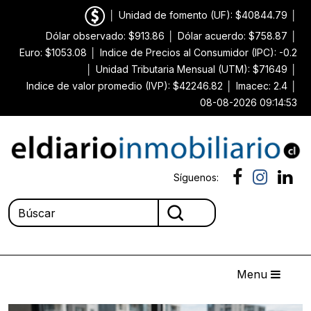
│
Unidad de fomento (UF): $40844.79
│
Dólar observado: $913.86
│
Dólar acuerdo: $758.87
│
Euro: $1053.08
│
Indice de Precios al Consumidor (IPC): -0.2
│
Unidad Tributaria Mensual (UTM): $71649
│
Indice de valor promedio (IVP): $42246.82
│
Imacec: 2.4
│
08-08-2026 09:14:53
Síguenos:
Menu