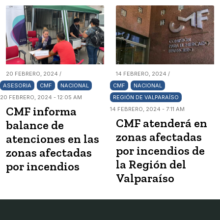
20 FEBRERO, 2024 /
14 FEBRERO, 2024 /
ASESORIA
CMF
NACIONAL
CMF
NACIONAL
20 FEBRERO, 2024 - 12:05 AM
REGIÓN DE VALPARAÍSO
CMF informa
14 FEBRERO, 2024 - 7:11 AM
CMF atenderá en
balance de
zonas afectadas
atenciones en las
por incendios de
zonas afectadas
la Región del
por incendios
Valparaíso