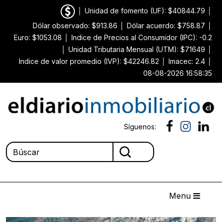
│
Unidad de fomento (UF): $40844.79
│
Dólar observado: $913.86
│
Dólar acuerdo: $758.87
│
Euro: $1053.08
│
Indice de Precios al Consumidor (IPC): -0.2
│
Unidad Tributaria Mensual (UTM): $71649
│
Indice de valor promedio (IVP): $42246.82
│
Imacec: 2.4
│
08-08-2026 16:58:35
Síguenos:
Menu