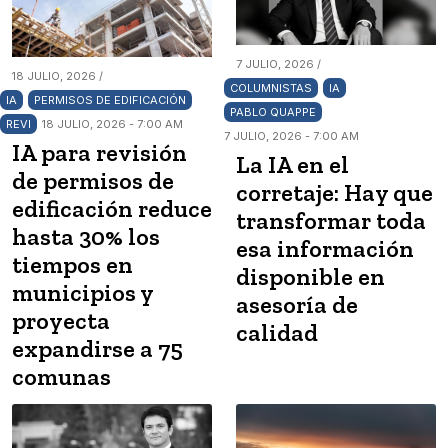
7 JULIO, 2026 /
18 JULIO, 2026 /
COLUMNISTAS
IA
IA
PERMISOS DE EDIFICACIÓN
PABLO QUAPPE
REVI
18 JULIO, 2026 - 7:00 AM
7 JULIO, 2026 - 7:00 AM
IA para revisión
La IA en el
de permisos de
corretaje: Hay que
edificación reduce
transformar toda
hasta 30% los
esa información
tiempos en
disponible en
municipios y
asesoría de
proyecta
calidad
expandirse a 75
comunas