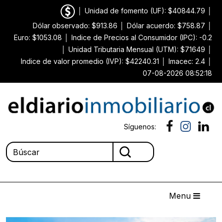
│
Unidad de fomento (UF): $40844.79
│
Dólar observado: $913.86
│
Dólar acuerdo: $758.87
│
Euro: $1053.08
│
Indice de Precios al Consumidor (IPC): -0.2
│
Unidad Tributaria Mensual (UTM): $71649
│
Indice de valor promedio (IVP): $42240.31
│
Imacec: 2.4
│
07-08-2026 08:52:18
Síguenos:
Menu