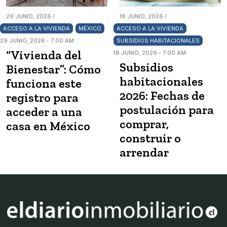
29 JUNIO, 2026 /
18 JUNIO, 2026 /
ACCESO A LA VIVIENDA
MÉXICO
ACCESO A LA VIVIENDA
29 JUNIO, 2026 - 7:00 AM
SUBSIDIOS HABITACIONALES
“Vivienda del
18 JUNIO, 2026 - 7:00 AM
Subsidios
Bienestar”: Cómo
habitacionales
funciona este
2026: Fechas de
registro para
postulación para
acceder a una
comprar,
casa en México
construir o
arrendar