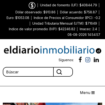
│
Unidad de fomento (UF): $40844.79
│
Dólar observado: $913.86
│
Dólar acuerdo: $758.87
│
Euro: $1053.08
│
Indice de Precios al Consumidor (IPC): -0.2
│
Unidad Tributaria Mensual (UTM): $71649
│
Indice de valor promedio (IVP): $42246.82
│
Imacec: 2.4
│
08-08-2026 14:54:57
Síguenos:
Menu