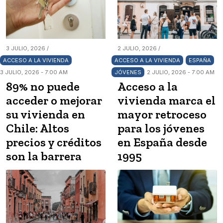
3 JULIO, 2026 /
2 JULIO, 2026 /
ACCESO A LA VIVIENDA
ACCESO A LA VIVIENDA
ESPAÑA
3 JULIO, 2026 - 7:00 AM
JÓVENES
2 JULIO, 2026 - 7:00 AM
89% no puede
Acceso a la
acceder o mejorar
vivienda marca el
su vivienda en
mayor retroceso
Chile: Altos
para los jóvenes
precios y créditos
en España desde
son la barrera
1995