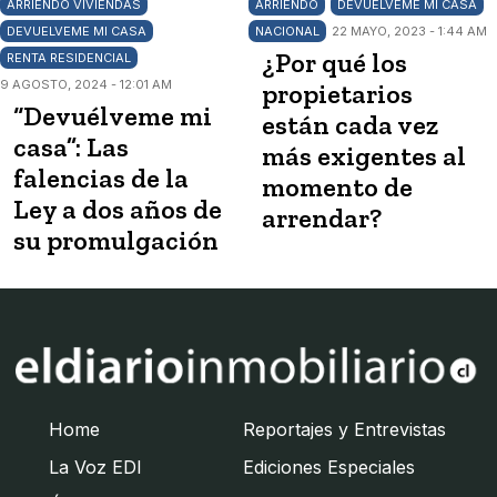
ARRIENDO VIVIENDAS
ARRIENDO
DEVUELVEME MI CASA
DEVUELVEME MI CASA
NACIONAL
22 MAYO, 2023 - 1:44 AM
¿Por qué los
RENTA RESIDENCIAL
9 AGOSTO, 2024 - 12:01 AM
propietarios
“Devuélveme mi
están cada vez
casa”: Las
más exigentes al
falencias de la
momento de
Ley a dos años de
arrendar?
su promulgación
Home
Reportajes y Entrevistas
La Voz EDI
Ediciones Especiales