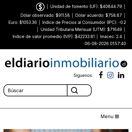
│
Unidad de fomento (UF): $40844.79
│
Dólar observado: $911.58
│
Dólar acuerdo: $758.87
│
Euro: $1053.36
│
Indice de Precios al Consumidor (IPC): -0.2
│
Unidad Tributaria Mensual (UTM): $71649
│
Indice de valor promedio (IVP): $42233.81
│
Imacec: 2.4
│
06-08-2026 01:57:40
Síguenos:
Menu