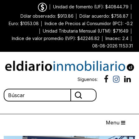
│
Unidad de fomento (UF): $40844.79
│
Dólar observado: $913.86
│
Dólar acuerdo: $758.87
│
Euro: $1053.08
│
Indice de Precios al Consumidor (IPC): -0.2
│
Unidad Tributaria Mensual (UTM): $71649
│
Indice de valor promedio (IVP): $42246.82
│
Imacec: 2.4
│
08-08-2026 11:53:31
Síguenos:
Menu