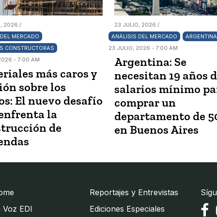
, 2026 /
23 JULIO, 2026 /
 DEL MERCADO
ANÁLISIS DEL MERCADO
ARGENTINA
S CONSTRUCTORAS
23 JULIO, 2026 - 7:00 AM
Argentina: Se
2026 - 7:00 AM
riales más caros y
necesitan 19 años 
ión sobre los
salarios mínimo pa
os: El nuevo desafío
comprar un
enfrenta la
departamento de 5
trucción de
en Buenos Aires
endas
ome
Reportajes y Entrevistas
Sígu
 Voz EDI
Ediciones Especiales