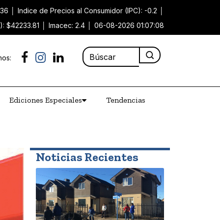
.36
│
Indice de Precios al Consumidor (IPC): -0.2
│
): $42233.81
│
Imacec: 2.4
│
06-08-2026 01:07:08
nos:
Ediciones Especiales
Tendencias
Noticias Recientes