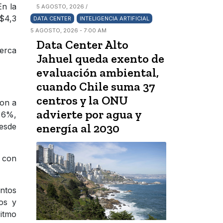
En la
5 AGOSTO, 2026 /
$4,3
DATA CENTER
INTELIGENCIA ARTIFICIAL
5 AGOSTO, 2026 - 7:00 AM
Data Center Alto
cerca
Jahuel queda exento de
evaluación ambiental,
cuando Chile suma 37
centros y la ONU
ron a
advierte por agua y
5,6%,
energía al 2030
desde
o con
entos
os y
ritmo