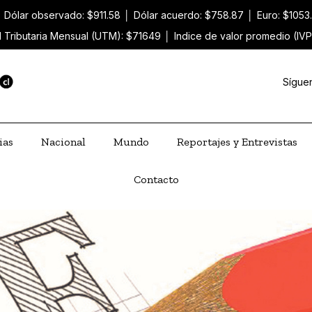
│
Dólar observado: $911.58
│
Dólar acuerdo: $758.87
│
Euro: $1053
 Tributaria Mensual (UTM): $71649
│
Indice de valor promedio (IVP
Sígue
ias
Nacional
Mundo
Reportajes y Entrevistas
Contacto