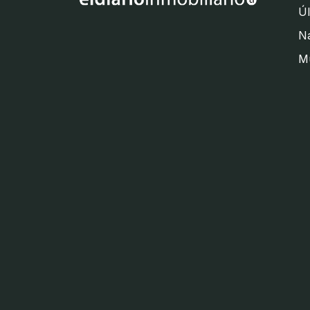
Úl
Na
M