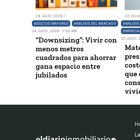
24 JULIO, 2026 /
23 JULIO
ADULTOS MAYORES
ANÁLISIS DEL MERCADO
ANÁLISIS
24 JULIO, 2026 - 7:00 AM
EMPRESA
“Downsizing”: Vivir con
23 JULIO, 
Mate
menos metros
pres
cuadrados para ahorrar
cost
gana espacio entre
que 
jubilados
cons
vivi
H
La