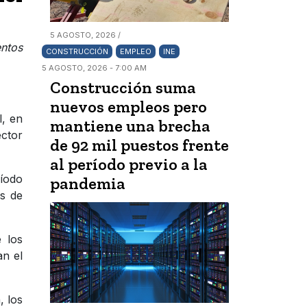
5 AGOSTO, 2026 /
ntos
CONSTRUCCIÓN
EMPLEO
INE
5 AGOSTO, 2026 - 7:00 AM
Construcción suma
nuevos empleos pero
l, en
mantiene una brecha
ector
de 92 mil puestos frente
al período previo a la
ríodo
pandemia
s de
 los
an el
, los