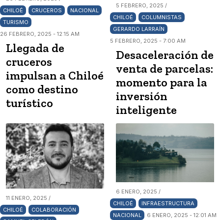
5 FEBRERO, 2025 /
CHILOÉ
CRUCEROS
NACIONAL
CHILOÉ
COLUMNISTAS
TURISMO
GERARDO LARRAÍN
26 FEBRERO, 2025 - 12:15 AM
5 FEBRERO, 2025 - 7:00 AM
Llegada de
Desaceleración de
cruceros
venta de parcelas:
impulsan a Chiloé
momento para la
como destino
inversión
turístico
inteligente
6 ENERO, 2025 /
11 ENERO, 2025 /
CHILOÉ
INFRAESTRUCTURA
CHILOÉ
COLABORACIÓN
NACIONAL
6 ENERO, 2025 - 12:01 AM