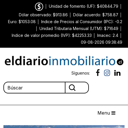
│
Unidad de fomento (UF): $40844.79
│
Dólar observado: $913.86
│
Dólar acuerdo: $758.87
│
Euro: $1053.08
│
Indice de Precios al Consumidor (IPC): -0.2
│
Unidad Tributaria Mensual (UTM): $71649
│
Indice de valor promedio (IVP): $42253.33
│
Imacec: 2.4
│
09-08-2026 09:38:49
Síguenos:
Menu