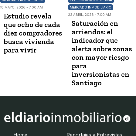
MERCADO INMOBILIARIO
INVERSIÓN INMOBILIARIA
18 MAYO, 2026 - 7:00 AM
MERCADO INMOBILIARIO
Estudio revela
22 ABRIL, 2026 - 7:00 AM
Saturación en
que ocho de cada
arriendos: el
diez compradores
indicador que
busca vivienda
alerta sobre zonas
para vivir
con mayor riesgo
para
inversionistas en
Santiago
Home
Reportajes y Entrevistas