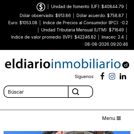
│
Unidad de fomento (UF): $40844.79
│
Dólar observado: $913.86
│
Dólar acuerdo: $758.87
│
Euro: $1053.08
│
Indice de Precios al Consumidor (IPC): -0.2
│
Unidad Tributaria Mensual (UTM): $71649
│
Indice de valor promedio (IVP): $42246.82
│
Imacec: 2.4
│
08-08-2026 09:20:46
Síguenos:
Menu