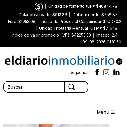
│
Unidad de fomento (UF): $40844.79
│
Dólar observado: $913.86
│
Dólar acuerdo: $758.87
│
Euro: $1053.08
│
Indice de Precios al Consumidor (IPC): -0.2
│
Unidad Tributaria Mensual (UTM): $71649
│
Indice de valor promedio (IVP): $42253.33
│
Imacec: 2.4
│
09-08-2026 01:10:50
Síguenos:
Menu